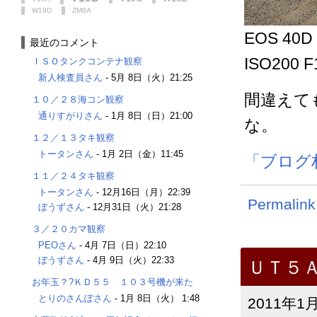
W19D
ZM8A
EOS 40D
最近のコメント
ISO200 F
ＩＳＯタンクコンテナ観察
新人検査員さん
-
5月 8日（火）21:25
間違えて
１０／２８海コン観察
通りすがりさん
-
1月 8日（日）21:00
な。
１２／１３タキ観察
トータンさん
-
1月 2日（金）11:45
「ブログ
１１／２４タキ観察
トータンさん
-
12月16日（月）22:39
Permalink
ぼうずさん
-
12月31日（火）21:28
３／２０カマ観察
PEOさん
-
4月 7日（日）22:10
ぼうずさん
-
4月 9日（火）22:33
ＵＴ５
お年玉？?ＫＤ５５ １０３号機が来た
とりのさんぽさん
-
1月 8日（火） 1:48
2011年1月