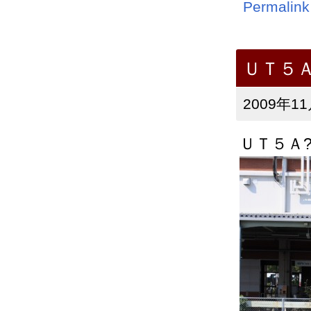
Permalink
ＵＴ５
2009年11
ＵＴ５Ａ