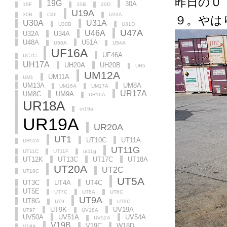
昨日のＵ
19G
30A
19F
20B
20D
U19A
30B
C36
U20A
９。やは
U30A
U31A
U30B
U31D
U47A
U46A
U32A
U34A
U48A
U51A
U50A
U54A
UF16A
UF46A
UC7C
UH17A
UH20A
UH20B
UH5
UM12A
UM11A
UM1
UM13A
UM8A
UM16A
UM17A
UR17A
UM8C
UM9A
UR16A
UR18A
ur19a
UR19A
UR20A
UT1
UT10C
UT11A
UR52A
UT11G
UT11C
UT11F
ut11g
UT12K
UT13C
UT17C
UT18A
UT20A
UT2C
UT18C
UT5A
UT3C
UT4A
UT4C
UT5E
UT7C
UT8A
UT8C
UT9A
UT8G
UT9
UT9C
UT9K
UV19A
UT9F
UV18A
UV50A
UV51A
UV54A
UV52A
V19B
V19C
W18D
V19A