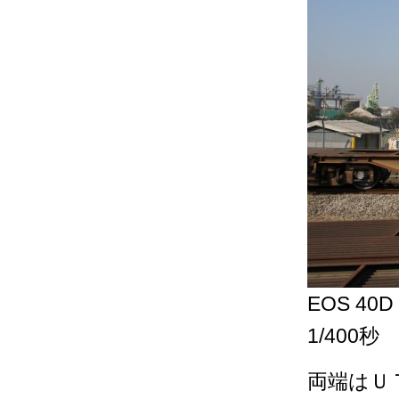
EOS 40D
1/400秒
両端はＵ