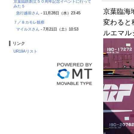
京葉臨鉄創立５０周年記念イベントに行って
みた５
京葉臨海
急行越前さん
-
11月28日（水）23:45
変わると
７／８カモレ観察
マイルスさん
-
7月21日（土）10:53
ルエマル
リンク
UR19Aリスト