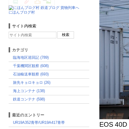
にほんブログ村
サイト内検索
カテゴリ
臨海地区巡回記 (789)
千葉機関区観察 (608)
石油輸送車観察 (693)
旅先キョロキョロ (26)
海上コンテナ (138)
鉄道コンテナ (598)
最近のエントリー
UR19A352青帯/UR19A417青帯
EOS 40D 