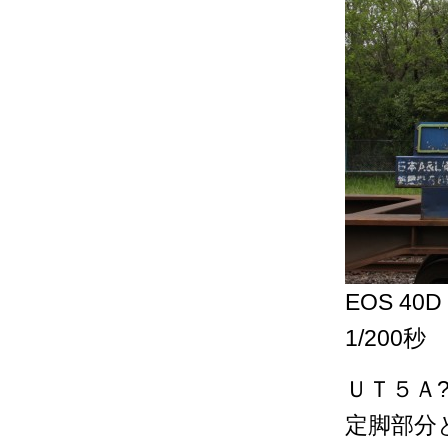
EOS 40D
1/200秒
ＵＴ５Ａ
定脚部分