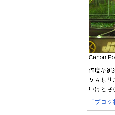
Canon Po
何度か御
５Ａもリ
いけどさ(^
「ブログ