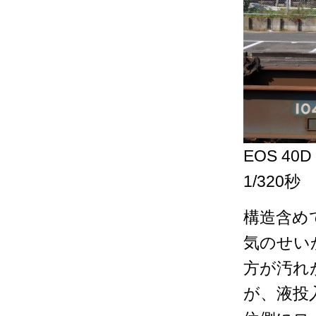
EOS 40D
1/320秒
構造含め
気のせい
方が汚れ
が、液投