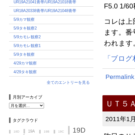
UR19A21041青帯/UR19A21018青帯
F5.0 1/6
UR18A20338青帯/UR19A21048青帯
5/9カマ観察
コレは上
5/9タキ観察2
ます。番
5/9カモレ観察2
われます
5/9カモレ観察1
5/9タキ観察
「ブログ
4/29カマ観察
4/29タキ観察
Permalink
全てのエントリーを見る
月別アーカイブ
ＵＴ５
2011年1月
タグクラウド
19D
19A
18D
19B
19C