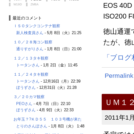
EOS 40D
W19D
ZM8A
ISO200 F
最近のコメント
ＩＳＯタンクコンテナ観察
徳山通運
新人検査員さん
-
5月 8日（火）21:25
たが、徳
１０／２８海コン観察
通りすがりさん
-
1月 8日（日）21:00
「ブログ
１２／１３タキ観察
トータンさん
-
1月 2日（金）11:45
１１／２４タキ観察
Permalink
トータンさん
-
12月16日（月）22:39
ぼうずさん
-
12月31日（火）21:28
３／２０カマ観察
ＵＭ１
PEOさん
-
4月 7日（日）22:10
ぼうずさん
-
4月 9日（火）22:33
2011年1月
お年玉？?ＫＤ５５ １０３号機が来た
とりのさんぽさん
-
1月 8日（火） 1:48