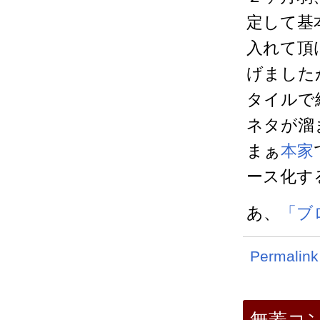
定して基
入れて頂
げました
タイルで
ネタが溜
まぁ
本家
ース化する
あ、
「ブ
Permalink