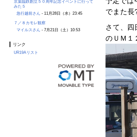
予定では
京葉臨鉄創立５０周年記念イベントに行って
みた５
でまた長
急行越前さん
-
11月28日（水）23:45
７／８カモレ観察
さて、四
マイルスさん
-
7月21日（土）10:53
のＵＭ１
リンク
UR19Aリスト