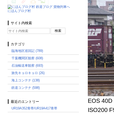
にほんブログ村
サイト内検索
カテゴリ
臨海地区巡回記 (789)
千葉機関区観察 (608)
石油輸送車観察 (693)
旅先キョロキョロ (26)
海上コンテナ (138)
鉄道コンテナ (598)
EOS 40D
最近のエントリー
UR19A352青帯/UR19A417青帯
ISO200 F