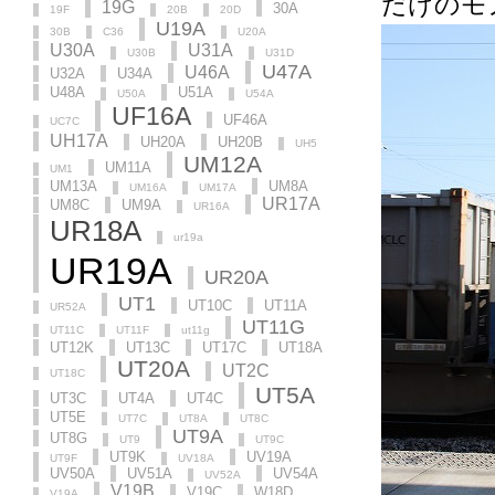
だけのモ
19G
30A
19F
20B
20D
U19A
30B
C36
U20A
U30A
U31A
U30B
U31D
U47A
U46A
U32A
U34A
U48A
U51A
U50A
U54A
UF16A
UF46A
UC7C
UH17A
UH20A
UH20B
UH5
UM12A
UM11A
UM1
UM13A
UM8A
UM16A
UM17A
UR17A
UM8C
UM9A
UR16A
UR18A
ur19a
UR19A
UR20A
UT1
UT10C
UT11A
UR52A
UT11G
UT11C
UT11F
ut11g
UT12K
UT13C
UT17C
UT18A
UT20A
UT2C
UT18C
UT5A
UT3C
UT4A
UT4C
UT5E
UT7C
UT8A
UT8C
UT9A
UT8G
UT9
UT9C
UT9K
UV19A
UT9F
UV18A
UV50A
UV51A
UV54A
UV52A
V19B
V19C
W18D
V19A