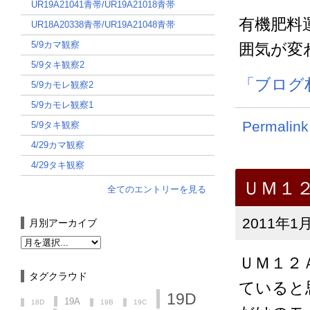
UR19A21041青帯/UR19A21018青帯
有機肥料
UR18A20338青帯/UR19A21048青帯
5/9カマ観察
囲気が変
5/9タキ観察2
「ブログ
5/9カモレ観察2
5/9カモレ観察1
Permalink
5/9タキ観察
4/29カマ観察
4/29タキ観察
ＵＭ１
全てのエントリーを見る
2011年1月
月別アーカイブ
ＵＭ１２
タグクラウド
ていると
19D
19A
18D
19B
19C