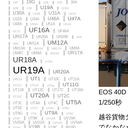
19G
30A
19F
20B
20D
U19A
30B
C36
U20A
U30A
U31A
U30B
U31D
U47A
U46A
U32A
U34A
U48A
U51A
U50A
U54A
UF16A
UF46A
UC7C
UH17A
UH20A
UH20B
UH5
UM12A
UM11A
UM1
UM13A
UM8A
UM16A
UM17A
UR17A
UM8C
UM9A
UR16A
UR18A
ur19a
UR19A
UR20A
UT1
UT10C
UT11A
UR52A
UT11G
UT11C
UT11F
ut11g
UT12K
UT13C
UT17C
UT18A
EOS 40D
UT20A
UT2C
UT18C
1/250秒
UT5A
UT3C
UT4A
UT4C
UT5E
UT7C
UT8A
UT8C
UT9A
UT8G
UT9
UT9C
越谷貨物
UT9K
UV19A
UT9F
UV18A
UV50A
UV51A
UV54A
UV52A
でなかな
V19B
V19C
W18D
V19A