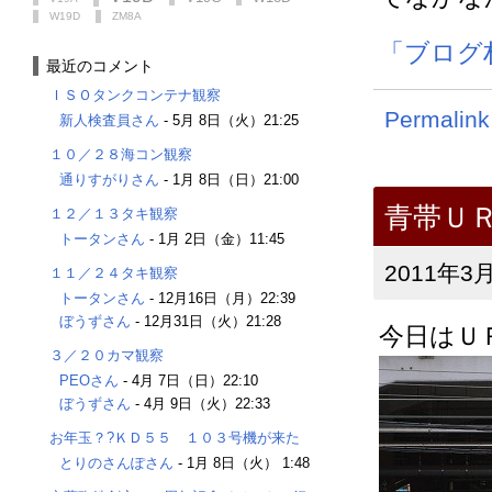
W19D
ZM8A
「ブログ
最近のコメント
ＩＳＯタンクコンテナ観察
Permalink
新人検査員さん
-
5月 8日（火）21:25
１０／２８海コン観察
通りすがりさん
-
1月 8日（日）21:00
青帯Ｕ
１２／１３タキ観察
トータンさん
-
1月 2日（金）11:45
2011年3月
１１／２４タキ観察
トータンさん
-
12月16日（月）22:39
ぼうずさん
-
12月31日（火）21:28
今日はＵ
３／２０カマ観察
PEOさん
-
4月 7日（日）22:10
ぼうずさん
-
4月 9日（火）22:33
お年玉？?ＫＤ５５ １０３号機が来た
とりのさんぽさん
-
1月 8日（火） 1:48