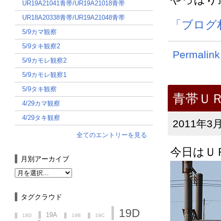
UR19A21041青帯/UR19A21018青帯
UR18A20338青帯/UR19A21048青帯
「ブログ
5/9カマ観察
5/9タキ観察2
Permalink
5/9カモレ観察2
5/9カモレ観察1
5/9タキ観察
青帯Ｕ
4/29カマ観察
4/29タキ観察
2011年3月
全てのエントリーを見る
今日はＵ
月別アーカイブ
タグクラウド
19D
19A
18D
19B
19C