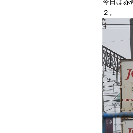
今日は赤
２。