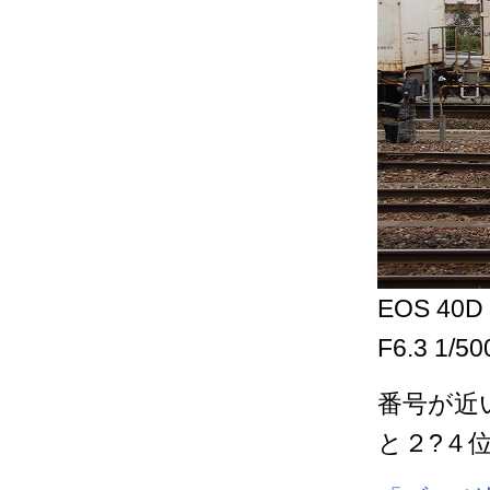
EOS 40D 
F6.3 1/5
番号が近
と２?４