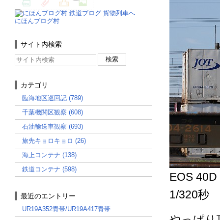
にほんブログ村
サイト内検索
カテゴリ
臨海地区巡回記 (789)
千葉機関区観察 (608)
石油輸送車観察 (693)
旅先キョロキョロ (26)
海上コンテナ (138)
鉄道コンテナ (598)
EOS 40D
1/320秒
最近のエントリー
UR19A352青帯/UR19A417青帯
やっぱり