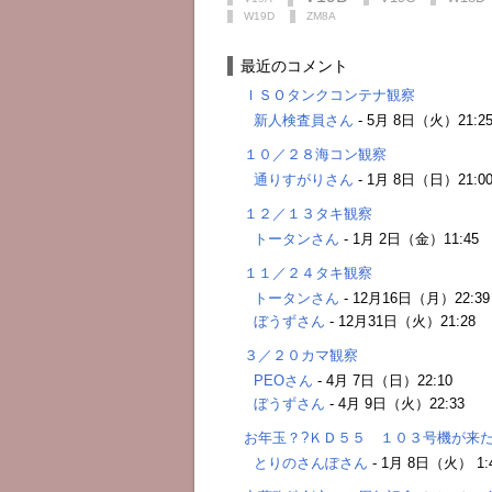
W19D
ZM8A
最近のコメント
ＩＳＯタンクコンテナ観察
新人検査員さん
-
5月 8日（火）21:2
１０／２８海コン観察
通りすがりさん
-
1月 8日（日）21:0
１２／１３タキ観察
トータンさん
-
1月 2日（金）11:45
１１／２４タキ観察
トータンさん
-
12月16日（月）22:39
ぼうずさん
-
12月31日（火）21:28
３／２０カマ観察
PEOさん
-
4月 7日（日）22:10
ぼうずさん
-
4月 9日（火）22:33
お年玉？?ＫＤ５５ １０３号機が来
とりのさんぽさん
-
1月 8日（火） 1: