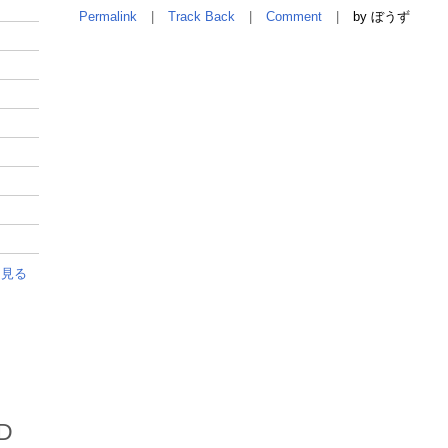
Permalink
Track Back
Comment
by ぼうず
を見る
D