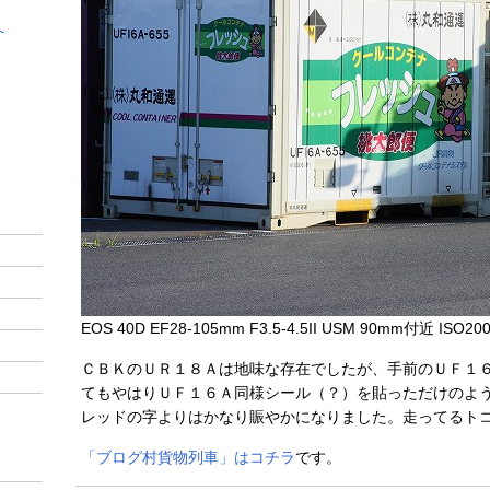
EOS 40D EF28-105mm F3.5-4.5II USM 90mm付近 ISO200
ＣＢＫのＵＲ１８Ａは地味な存在でしたが、手前のＵＦ１
てもやはりＵＦ１６Ａ同様シール（？）を貼っただけのよ
レッドの字よりはかなり賑やかになりました。走ってるト
「ブログ村貨物列車」はコチラ
です。