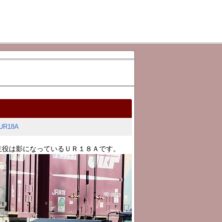
UR18A
主役は影になっているＵＲ１８Ａです。