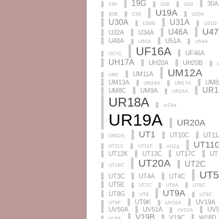
19G
30A
19F
20B
20D
U19A
30B
C36
U20A
U30A
U31A
U30B
U31D
U47
U46A
U32A
U34A
U48A
U51A
U50A
U54A
UF16A
UF46A
UC7C
UH17A
UH20A
UH20B
UM12A
UM11A
UM1
UM13A
UM8
UM16A
UM17A
UR1
UM8C
UM9A
UR16A
UR18A
ur19a
UR19A
UR20A
UT1
UT10C
UT11
UR52A
UT11
UT11C
UT11F
ut11g
UT12K
UT13C
UT17C
UT
UT20A
UT2C
UT18C
UT
UT3C
UT4A
UT4C
UT5E
UT7C
UT8A
UT8C
UT9A
UT8G
UT9
UT9C
UT9K
UV19A
UT9F
UV18A
UV50A
UV51A
UV
UV52A
V19B
V19C
W18D
V19A