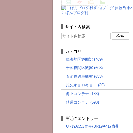
にほんブログ村
サイト内検索
カテゴリ
臨海地区巡回記 (789)
千葉機関区観察 (608)
石油輸送車観察 (693)
旅先キョロキョロ (26)
海上コンテナ (138)
鉄道コンテナ (598)
最近のエントリー
UR19A352青帯/UR19A417青帯